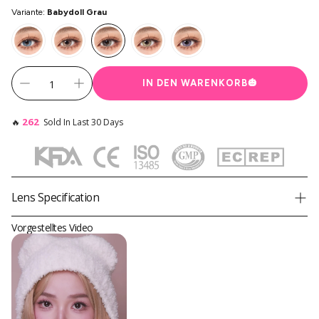
Variante:
Babydoll Grau
IN DEN WARENKORB
🎃
262
🔥
Sold In Last 30 Days
Lens Specification
Product
Princess Pinky BabyPuppe Grau
Vorgestelltes Video
Brand
Princess Pinky
Diameter
14,5 mm
Graphic Diameter