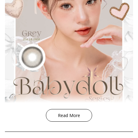
Quality
Price
Design
Coverage
Gender
Condition
UV Protection
Lens Outer Ring
Read More