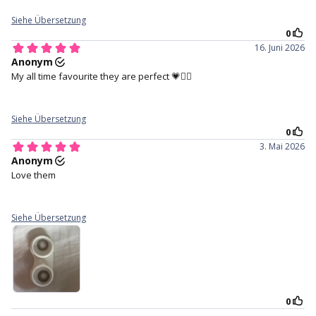
MONATLICHE LINSEN
Deine Augen, aber besser! Verleihe deinem Alltagslook
mit diesen natürlichen grauen Linsen, verziert mit
Halbmond-Highlight-Details, die deinem Blick genau
die richtige Menge an Glanz und Tiefe verleihen. Es ist
dezent, elegant und unglaublich schick – der perfekte
Weg, deine Iris zum Strahlen zu bringen, ohne zu
übertreiben.