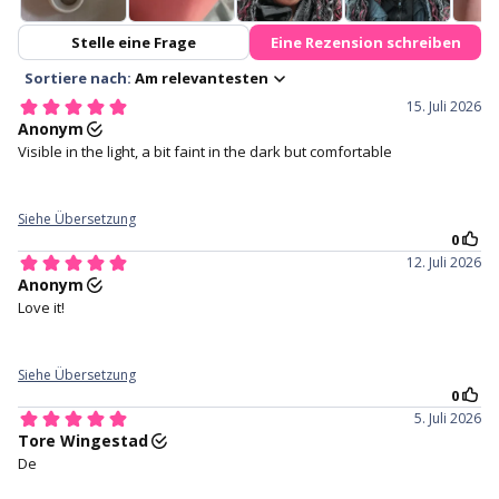
Tri-layer sandwich technology
Free lens case with with every
pair of lenses purchased.
3. Make sure the lens is not
4. Hold your eye open with
inside out and has a perfect
your middle finger on the
bowl shape.
lower lid, and your index finger
holding your upper lid.
4. Staring straight ahead and
5. Close your eyes for a
gently place the lens in the
moment to help the lens
centre of your eye.
settle.