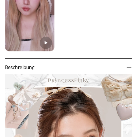
Base Curve
8,6 mm
Water Content
38%
Material
Polimacon(HEMA)
Durability
Monatlich
Country of Origin
Südkorea
Prescription
Read more
Color
Beschreibung
Lens Type
Effect
Theme
Comfort
Transparency
Inspired By