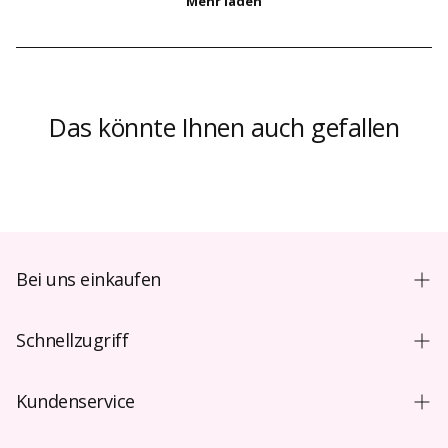
Das könnte Ihnen auch gefallen
Bei uns einkaufen
Einkaufsführer
Schnellzugriff
Neuer Benutzer
Farbige Kontaktlinsen Australien
Tragen & Pflege
Kundenservice
Farbige Kontaktlinsen Kanada
Video
Kontaktieren Sie uns
Farbige Kontaktlinsen UK