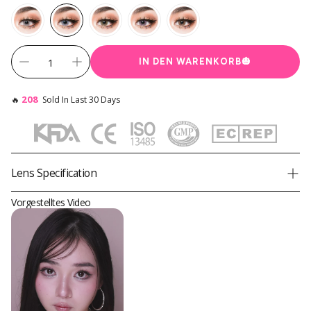
IN DEN WARENKORB
🎃
208
🔥
Sold In Last 30 Days
Lens Specification
Product
Princess Pinky Sinnliches Blau
Vorgestelltes Video
Brand
Princess Pinky
Diameter
14,5 mm
Graphic Diameter
-
Base Curve
8,8 mm