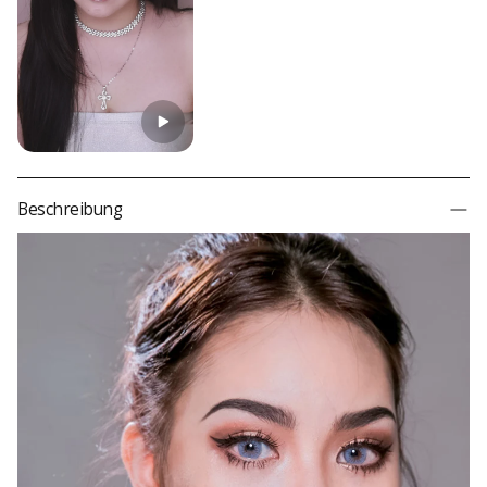
Water Content
38 % / 40 %
Material
Silikon-Hydrogel
Durability
Jährlich
Country of Origin
Südkorea
Prescription
Read more
Color
Blau
Beschreibung
Lens Type
Effect
Theme
Comfort
Transparency
Inspired By
Quality