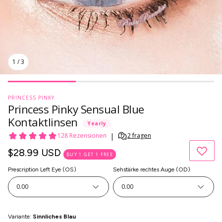
1
/
3
PRINCESS PINKY
Princess Pinky Sensual Blue
Kontaktlinsen
Yearly
Normaler
$28.99 USD
BUY 1 GET 1 FREE
Preis
Prescription Left Eye (OS)
Sehstärke rechtes Auge (OD)
0.00
0.00
Variante:
Sinnliches Blau