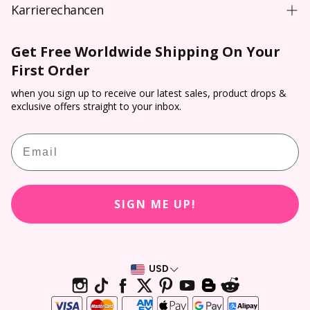
Blog
Karrierechancen
FAQs
Colored Contacts NZ
Einkaufsbedingungen**
Großhandel
Versand
Farbige Kontaktlinsen
Get Free Worldwide Shipping On Your
Rezeptüberprüfung
Dropshipping
ZAHLUNG
First Order
Halloween-Kontaktlinsen
Nutzungsbedingungen
Sponsoring
Track & Trace
Cosplay-Kontaktlinsen
when you sign up to receive our latest sales, product drops &
Rückgaberecht
Affiliate-Programm
exclusive offers straight to your inbox.
Rückgabe & Stornierung
Virtuelles Anprobieren
PP Belohnungen
Email
Kontaktlinsen-Rezeptrechner
Kundenbewertungen
SIGN ME UP!
USD