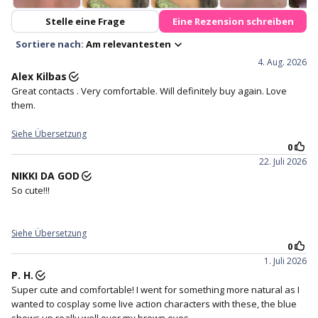
Tri-layer sandwich technology
Free lens case with with every
pair of lenses purchased.
3. Make sure the lens is not
4. Hold your eye open with
inside out and has a perfect
your middle finger on the
bowl shape.
lower lid, and your index finger
holding your upper lid.
4. Staring straight ahead and
5. Close your eyes for a
gently place the lens in the
moment to help the lens
centre of your eye.
settle.