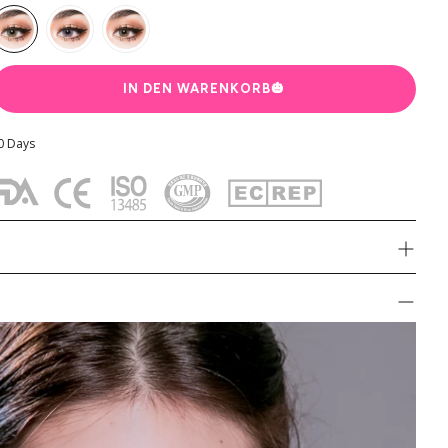
SENKA
Premium-Perücken
LANEIGE
IN DEN WARENKORB
🎃
MEDIHEAL
30 Days
Heimish
MISSHA
PERIPERA
The SAEM
Princess Pinky Sinnlich Grün
Princess Pinky
Tony Moly
14,5 mm
KissMe
eter
-
8,8 mm