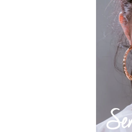
Water Conte
Material
Durability
Country of Or
Prescription
Color
Lens Type
Effect
Theme
Comfort
Transparenc
Inspired By
Quality