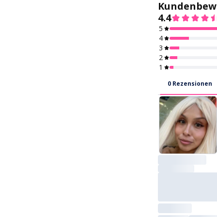
berechnet. Besuch
Preise und voraussi
KFDA, CE, KGMP 
1 Paar farbi
Approved
1. Wash your h
Soft and easy to 
maintain, and rare
discomfort
4. Hold your ey
with your middle f
the lower lid, an
index finger holdi
upper lid.