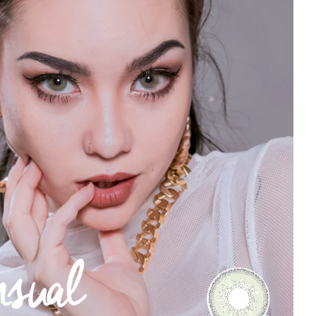
nt
38 % / 40 %
Silikon-Hydrogel
Jährlich
igin
Südkorea
Read more
Grün
y