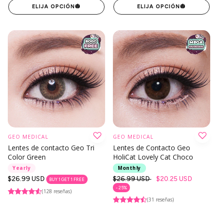
ELIJA OPCIÓN
🎃
ELIJA OPCIÓN
🎃
GEO MEDICAL
GEO MEDICAL
Lentes de contacto Geo Tri
Lentes de Contacto Geo
Color Green
HoliCat Lovely Cat Choco
Yearly
Monthly
Precio
$26.99 USD
Precio
$26.99 USD
$20.25 USD
BUY 1 GET 1 FREE
regular
regular
- 25%
(128 reseñas)
(31 reseñas)