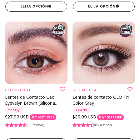
ELIJA OPCIÓN
🎃
ELIJA OPCIÓN
🎃
GEO MEDICAL
GEO MEDICAL
Lentes de Contacto Geo
Lentes de contacto GEO Tri
Eyevelyn Brown (Silicona
Color Grey
Hidrogel)
Yearly
Yearly
Precio
$27.99 USD
Precio
$26.99 USD
BUY 1 GET 1 FREE
BUY 1 GET 1 FREE
regular
regular
(31 reseñas)
(85 reseñas)