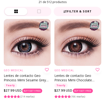
21 de 512 productos
FILTER & SORT
GEO MEDICAL
GEO MEDICAL
Lentes de contacto Geo
Lentes de contacto Geo
Princess Mimi Sesame Grey
Princess Mimi Chocolate
(serie Bambi)
Brown (serie Bambi)
Yearly
Yearly
Precio
$27.99 USD
Precio
$27.99 USD
BUY 1 GET 1 FREE
BUY 1 GET 1 FREE
regular
regular
(214 reseñas)
(166 reseñas)