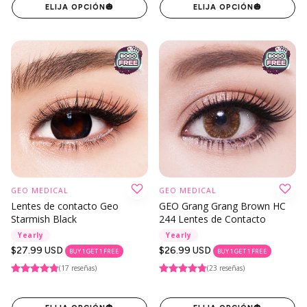
ELIJA OPCIÓN
🎃
ELIJA OPCIÓN
🎃
GEO MEDICAL
GEO MEDICAL
Lentes de contacto Geo
GEO Grang Grang Brown HC
Starmish Black
244 Lentes de Contacto
Yearly
Yearly
Precio
$27.99 USD
Precio
$26.99 USD
BUY 1 GET 1 FREE
BUY 1 GET 1 FREE
regular
regular
(17 reseñas)
(23 reseñas)