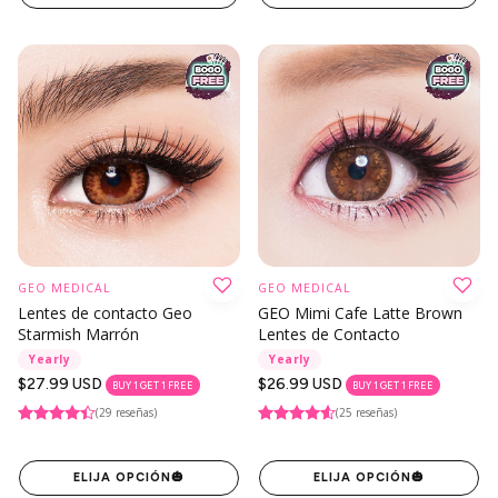
GEO MEDICAL
GEO MEDICAL
Lentes de contacto Geo
GEO Mimi Cafe Latte Brown
Starmish Marrón
Lentes de Contacto
Yearly
Yearly
Precio
$27.99 USD
Precio
$26.99 USD
BUY 1 GET 1 FREE
BUY 1 GET 1 FREE
regular
regular
(29 reseñas)
(25 reseñas)
ELIJA OPCIÓN
🎃
ELIJA OPCIÓN
🎃