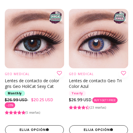
GEO MEDICAL
GEO MEDICAL
Lentes de contacto de color
Lentes de contacto Geo Tri
gris Geo HoliCat Sexy Cat
Color Azul
Monthly
Yearly
Precio
$26.99 USD
$20.25 USD
Precio
$26.99 USD
BUY 1 GET 1 FREE
regular
regular
- 25%
(23 reseñas)
(5 reseñas)
ELIJA OPCIÓN
🎃
ELIJA OPCIÓN
🎃