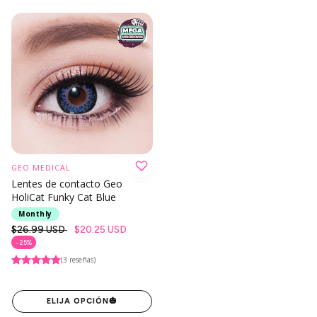
GEO MEDICAL
Lentes de contacto Geo
HoliCat Funky Cat Blue
Monthly
Precio
$26.99 USD
$20.25 USD
regular
- 25%
(3 reseñas)
ELIJA OPCIÓN
🎃