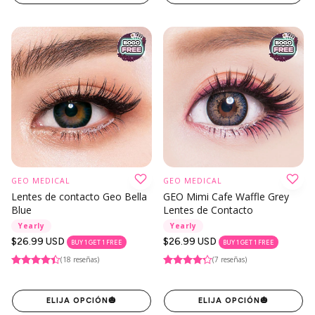
GEO MEDICAL
GEO MEDICAL
Lentes de contacto Geo Bella
GEO Mimi Cafe Waffle Grey
Blue
Lentes de Contacto
Yearly
Yearly
Precio
$26.99 USD
Precio
$26.99 USD
BUY 1 GET 1 FREE
BUY 1 GET 1 FREE
regular
regular
(18 reseñas)
(7 reseñas)
ELIJA OPCIÓN
🎃
ELIJA OPCIÓN
🎃