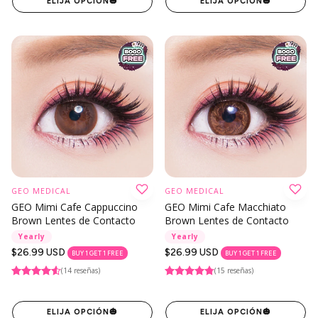
ELIJA OPCIÓN
🎃
ELIJA OPCIÓN
🎃
GEO MEDICAL
GEO MEDICAL
GEO Mimi Cafe Cappuccino
GEO Mimi Cafe Macchiato
Brown Lentes de Contacto
Brown Lentes de Contacto
Yearly
Yearly
Precio
$26.99 USD
Precio
$26.99 USD
BUY 1 GET 1 FREE
BUY 1 GET 1 FREE
regular
regular
(14 reseñas)
(15 reseñas)
ELIJA OPCIÓN
🎃
ELIJA OPCIÓN
🎃