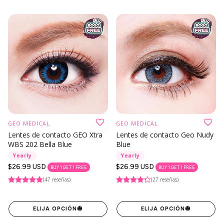
GEO MEDICAL
GEO MEDICAL
Lentes de contacto GEO Xtra
Lentes de contacto Geo Nudy
WBS 202 Bella Blue
Blue
Yearly
Yearly
Precio
$26.99 USD
Precio
$26.99 USD
BUY 1 GET 1 FREE
BUY 1 GET 1 FREE
regular
regular
(47 reseñas)
(27 reseñas)
ELIJA OPCIÓN
🎃
ELIJA OPCIÓN
🎃