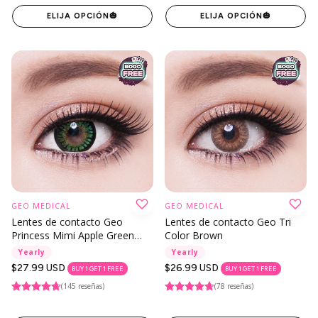
ELIJA OPCIÓN
🎃
ELIJA OPCIÓN
🎃
GEO MEDICAL
GEO MEDICAL
Lentes de contacto Geo
Lentes de contacto Geo Tri
Princess Mimi Apple Green
Color Brown
(serie Bambi)
Yearly
Yearly
Precio
$27.99 USD
Precio
$26.99 USD
BUY 1 GET 1 FREE
BUY 1 GET 1 FREE
regular
regular
(145 reseñas)
(78 reseñas)