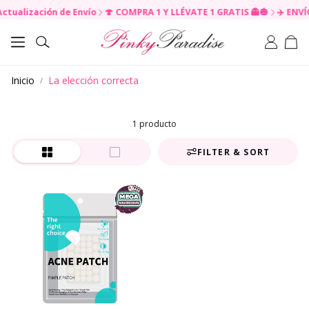
tualización de Envío
🍄 COMPRA 1 Y LLÉVATE 1 GRATIS 👻🎃
✈️ ENVÍO
R
e
Carr
a
Buscar
d
t
Inicio
La elección correcta
h
e
P
r
1 producto
i
v
FILTER & SORT
a
c
y
P
o
l
i
c
y