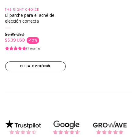
THE RIGHT CHOICE
El parche para el acné de
elección correcta
$5.99 USD
Precio regular
$5.39 USD
-10%
Precio de venta
(1 reseñas)
ELIJA OPCIÓN
🎃