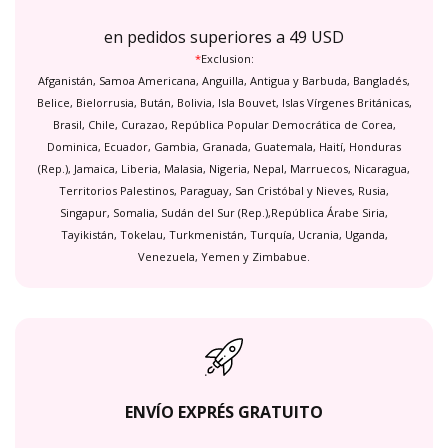
en pedidos superiores a 49 USD
*
Exclusion:
Afganistán, Samoa Americana, Anguilla, Antigua y Barbuda, Bangladés,
Belice, Bielorrusia, Bután, Bolivia, Isla Bouvet, Islas Vírgenes Británicas,
Brasil, Chile, Curazao, República Popular Democrática de Corea,
Dominica, Ecuador, Gambia, Granada, Guatemala, Haití, Honduras
(Rep.), Jamaica, Liberia, Malasia, Nigeria, Nepal, Marruecos, Nicaragua,
Territorios Palestinos, Paraguay, San Cristóbal y Nieves, Rusia,
Singapur, Somalia, Sudán del Sur (Rep.),República Árabe Siria,
Tayikistán, Tokelau, Turkmenistán, Turquía, Ucrania, Uganda,
Venezuela, Yemen y Zimbabue.
ENVÍO EXPRÉS GRATUITO