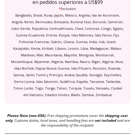
en pedidos superiores a US$99
*
Exclusion:
Bangladés, Brasil, Rusia, Japón, México, Argelia, Isla de Ascensión,
Angola, Benín, Bermudas, Botsuana, Burkina Faso, Burundi, Camerún,
Cabo Verde, República Centroafricana, Chad, Comoras, Congo, Egipto,
Guinea Ecuatorial, Eritrea, Etiopía, Islas Malvinas, Islas Faroe, Fiyi,
Polinesia Francesa, Gabón, Ghana, Guinea, India, Irak, Israel,
Kazajistán, Kenia, Kiribati, Líbano, Lesoto, Libia, Madagascar, Malaui,
Maldivas, Mali, Mauritania, Mayotte, Mongolia, Montserrat,
Mozambique, Myanmar, Nigeria, Namibia, Nauru, Níger, Nigeria, Niue,
Islas Norfolk, Papúa Nueva Guinea, Islas Pitcairn, Reunión, Ruanda,
Samoa, Santo Tomé y Príncipe, Arabia Saudita, Senegal, Seychelles,
Sierra Leona, Islas Salomón, Sudáfrica, España, Tanzania, Tailandia,
Timor-Leste, Togo, Tonga, Túnez, Turquía, Tuvalu, Vanuatu, Ciudad
del Vaticano, Estados Unidos, Wallis, Zambia, Zimbabue
Please Note (non-USA)
: Free shipping promotions cover the
shipping cost
only
. Customs duties, local taxes, and handling fees are
not included
and are
the responsibility of the recipient.