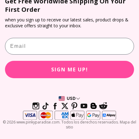
Get Free Worldwide Shipping On Your
Verificación de receta
Envío directo
Pago
First Order
Lentes de contacto para Halloween
Términos de Servicio
Patrocinio
Seguimiento y localización
Lentes de contacto para cosplay
when you sign up to receive our latest sales, product drops &
Política de reembolso
Programa de afiliados
exclusive offers straight to your inbox.
Devolución y cancelación
Prueba virtual
Recompensas PP
Email
Calculadora de prescripción de lentes de contacto
Reseñas de clientes
SIGN ME UP!
USD
© 2026 www.pinkyparadise.com. Todos los derechos reservados. Mapa del
sitio