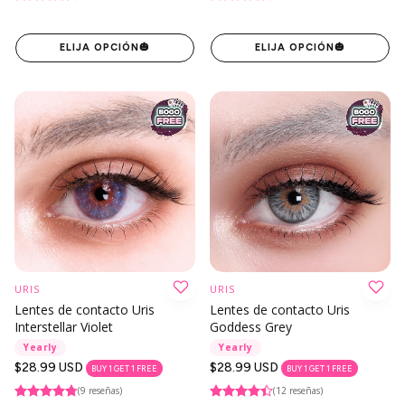
ELIJA OPCIÓN
🎃
ELIJA OPCIÓN
🎃
URIS
URIS
Lentes de contacto Uris
Lentes de contacto Uris
Interstellar Violet
Goddess Grey
Yearly
Yearly
Precio
$28.99 USD
Precio
$28.99 USD
BUY 1 GET 1 FREE
BUY 1 GET 1 FREE
regular
regular
(9 reseñas)
(12 reseñas)