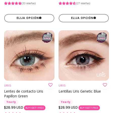
regular
regular
(33 reseñas)
(27 reseñas)
ELIJA OPCIÓN
🎃
ELIJA OPCIÓN
🎃
URIS
URIS
Lentes de contacto Uris
Lentillas Uris Genetic Blue
Papillon Green
Yearly
Yearly
Precio
$28.99 USD
Precio
$28.99 USD
BUY 1 GET 1 FREE
BUY 1 GET 1 FREE
regular
regular