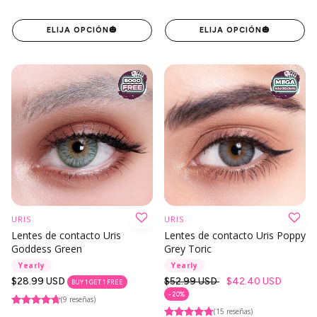
ELIJA OPCIÓN
🎃
ELIJA OPCIÓN
🎃
URIS
URIS
Lentes de contacto Uris
Lentes de contacto Uris Poppy
Goddess Green
Grey Toric
Yearly
Yearly
Precio
$28.99 USD
Precio
$52.99 USD
$42.40 USD
BUY 1 GET 1 FREE
regular
regular
- 20%
(9 reseñas)
(15 reseñas)