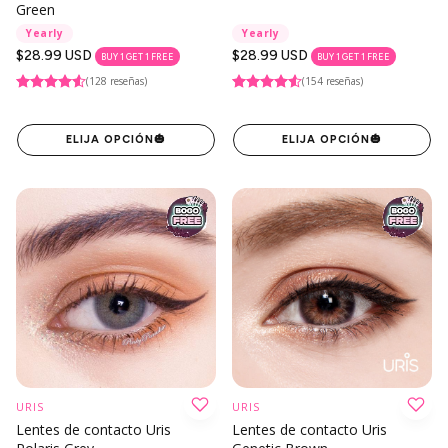
Green
Yearly
Yearly
Precio
$28.99 USD
Precio
$28.99 USD
BUY 1 GET 1 FREE
BUY 1 GET 1 FREE
regular
regular
(128 reseñas)
(154 reseñas)
ELIJA OPCIÓN
🎃
ELIJA OPCIÓN
🎃
URIS
URIS
Lentes de contacto Uris
Lentes de contacto Uris