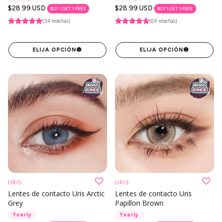
Precio
$28.99 USD
Precio
$28.99 USD
BUY 1 GET 1 FREE
BUY 1 GET 1 FREE
regular
regular
(34 reseñas)
(69 reseñas)
ELIJA OPCIÓN
🎃
ELIJA OPCIÓN
🎃
URIS
URIS
Lentes de contacto Uris Arctic
Lentes de contacto Uris
Grey
Papillon Brown
Yearly
Yearly