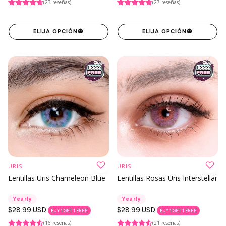
(23 reseñas)
(27 reseñas)
ELIJA OPCIÓN
🎃
ELIJA OPCIÓN
🎃
URIS
URIS
Lentillas Uris Chameleon Blue
Lentillas Rosas Uris Interstellar
Yearly
Yearly
Precio
$28.99 USD
Precio
$28.99 USD
BUY 1 GET 1 FREE
BUY 1 GET 1 FREE
regular
regular
(16 reseñas)
(21 reseñas)