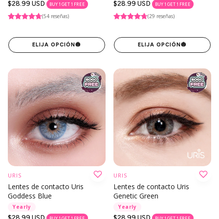
Precio
$28.99 USD
Precio
$28.99 USD
BUY 1 GET 1 FREE
BUY 1 GET 1 FREE
regular
regular
(54 reseñas)
(29 reseñas)
ELIJA OPCIÓN
🎃
ELIJA OPCIÓN
🎃
URIS
URIS
Lentes de contacto Uris
Lentes de contacto Uris
Goddess Blue
Genetic Green
Yearly
Yearly
Precio
$28.99 USD
Precio
$28.99 USD
BUY 1 GET 1 FREE
BUY 1 GET 1 FREE