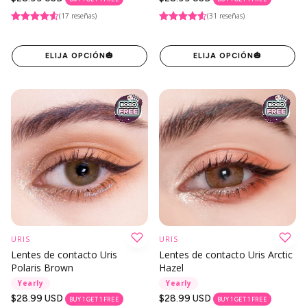
regular
regular
(17 reseñas)
(31 reseñas)
ELIJA OPCIÓN
🎃
ELIJA OPCIÓN
🎃
URIS
URIS
Lentes de contacto Uris
Lentes de contacto Uris Arctic
Polaris Brown
Hazel
Yearly
Yearly
Precio
$28.99 USD
Precio
$28.99 USD
BUY 1 GET 1 FREE
BUY 1 GET 1 FREE