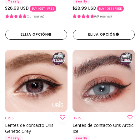
Yearly
Yearly
Precio
$28.99 USD
Precio
$28.99 USD
BUY 1 GET 1 FREE
BUY 1 GET 1 FREE
regular
regular
(65 reseñas)
(69 reseñas)
ELIJA OPCIÓN
🎃
ELIJA OPCIÓN
🎃
URIS
URIS
Lentes de contacto Uris
Lentes de contacto Uris Arctic
Genetic Grey
Ice
Yearly
Yearly