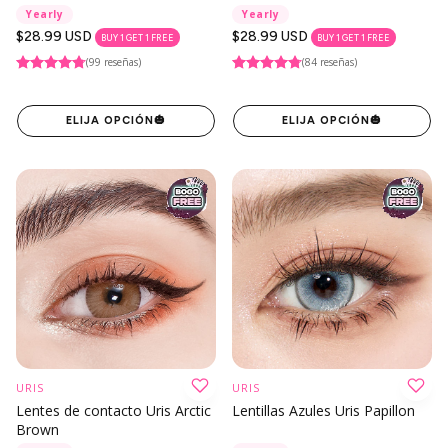
Yearly
Yearly
Precio
$28.99 USD
Precio
$28.99 USD
BUY 1 GET 1 FREE
BUY 1 GET 1 FREE
regular
regular
(99 reseñas)
(84 reseñas)
ELIJA OPCIÓN
🎃
ELIJA OPCIÓN
🎃
URIS
URIS
Lentes de contacto Uris Arctic
Lentillas Azules Uris Papillon
Brown