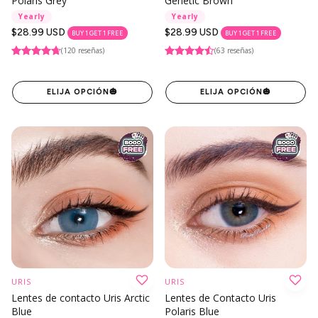
Polaris Grey
Genetic Brown
Yearly
Yearly
Precio
$28.99 USD
Precio
$28.99 USD
BUY 1 GET 1 FREE
BUY 1 GET 1 FREE
regular
regular
(120 reseñas)
(63 reseñas)
ELIJA OPCIÓN
🎃
ELIJA OPCIÓN
🎃
URIS
URIS
Lentes de contacto Uris Arctic
Lentes de Contacto Uris
Blue
Polaris Blue