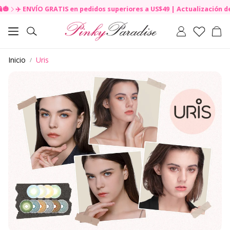
RATIS en pedidos superiores a US$49 | Actualización de Envío
🍄 COM
R
e
Carr
a
Buscar
d
t
Inicio
Uris
h
e
P
r
i
v
a
c
y
P
o
l
i
c
y