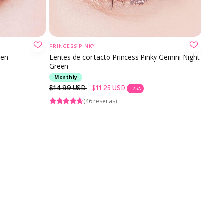
PRINCESS PINKY
ELIJA OPCIÓN
een
Lentes de contacto Princess Pinky Gemini Night
Green
Monthly
Precio
$14.99 USD
$11.25 USD
- 25%
regular
(46 reseñas)