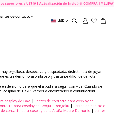
riores a US$49 | Actualización de Envío
🍄 COMPRA 1 Y LLÉVATE 1 GRA
Lentes de contacto
Carrit
USD
Buscar
Por marca
negro
Acuvue
Para desechables
to✨
Desechables diarios
Air Optix
os de anime
quillantes
a✨
Desechables mensuales
Alcon
dos de 14.0mm
ojo de gato
Desechables anuales
 Dorado
Bausch & Lomb
les diarios
dos de 14.2mm
emonio
muy orgullosa, despectiva y despiadada, disfrutando de jugar
de
Biofinity
 que es un demonio asombroso y bastante difícil de derrotar.
dos mensuales
dos de 14.5mm
n de Naruto
a
Freshlook
 en demonio para que ella pudiera seguir con vida. Cuando se
dos de 14.7mm
illaje de ojos
el cosplay de Daki? ¡Vamos a encontrarlos a continuación!
las
Uris Clear Tórica
ra cosplay de Daki
|
Lentes de contacto para cosplay de
dos de 14.8mm
 para Halloween
contacto para cosplay de Kyojuro Rengoku
|
Lentes de contacto
blanco
Uris Clear
 de contacto para cosplay de la Araña Madre Demonio
|
Lentes
dos de 15.0mm
leza