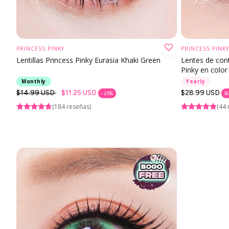
PRINCESS PINKY
PRINCESS PINKY
ELIJA OPCIÓN
Lentillas Princess Pinky Eurasia Khaki Green
Lentes de cont
Pinky en color
Monthly
Yearly
Precio
$14.99 USD
$11.25 USD
Precio
$28.99 USD
- 25%
B
regular
regular
(184 reseñas)
(44 