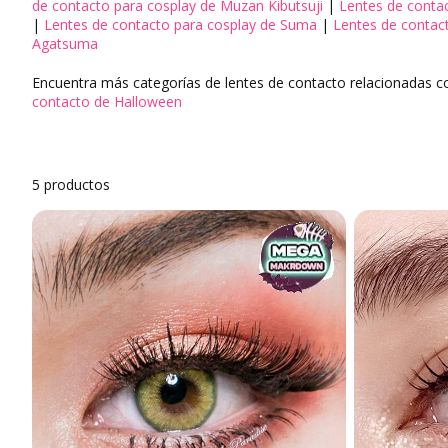
de contacto para cosplay de Muzan Kibutsuji
|
Lentes de conta
Lentes de conta
|
Lentes de contacto para cosplay de Suma
|
Lentes de contac
Agatsuma
Lentes de conta
Encuentra más categorías de lentes de contacto relacionadas c
Lentes de conta
contacto de Halloween
Por diámetro gr
Por curva base
5 productos