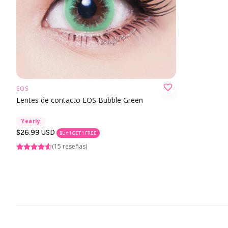
EOS
ELIJA OPCIÓN
Lentes de contacto EOS Bubble Green
Yearly
Precio
$26.99 USD
BUY 1 GET 1 FREE
regular
(15 reseñas)