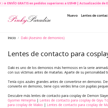
NVÍO GRATIS en pedidos superiores a US$49 | Actualización de Envío

R
e
Nuevo
Lentes de contac
a
d
t
Por color
h
e
Por marca
Inicio
Daki (Asesino de demonios)
P
r
Lentes de cont
i
Lentes de contacto para cospla
v
Por diámetro
a
c
Para desechab
y
Daki es uno de los demonios más hermosos en la serie animada D
Por efectos
P
con sus víctimas antes de matarlas. Aparte de su personalidad t
o
Lentes de cont
l
Tenía ojos azules grandes antes de convertirse en demonio. De
i
convierte en demonio, tiene ojos verdes lima con pupilas pequeñ
Lentes de conta
c
y
Descubre más lentes de contacto para cosplay de Demon Slaye
Lentes de conta
Gyomei Himejima
|
Lentes de contacto para cosplay de Giyu 
para cosplay de Makio
|
Lentes de contacto para cosplay de 
Lentes de cont