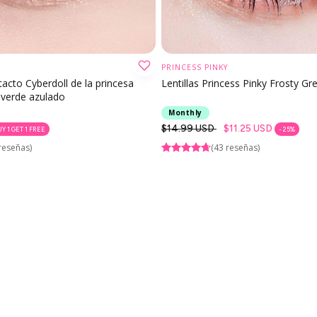
PRINCESS PINKY
ELIJA OPCIÓN
ELIJA OPCIÓN
acto Cyberdoll de la princesa
Lentillas Princess Pinky Frosty Gr
 verde azulado
Monthly
Precio
$14.99 USD
$11.25 USD
UY 1 GET 1 FREE
- 25%
regular
reseñas)
(43 reseñas)