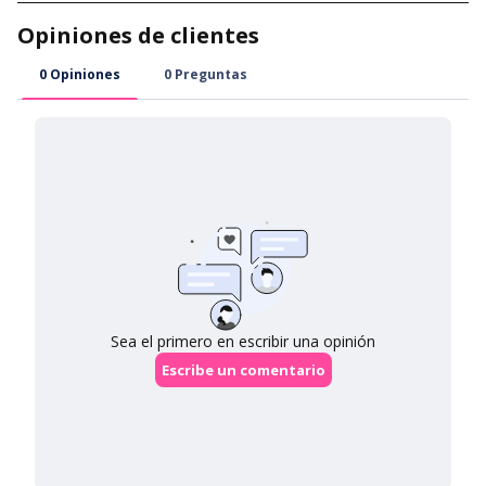
se calculan según el peso. Visita nuestro
Página de Envíos
para
conocer los métodos de envío disponibles, tarifas y tiempos
estimados de entrega para tu destino.
KFDA, CE, KGMP and ISO
Reuse your favourite lenses up
Approved
to a year with proper care.
1. Wash your hands
2. Place the lens in your palm
and gently clean it with
multipurpose solution
Having bad eyesight? Most of
Soft and easy to use and
our lenses are available with
maintain, and rarely cause
prescription!
discomfort.
Tri-layer sandwich technology
Free lens case with with every
pair of lenses purchased.
3. Make sure the lens is not
4. Hold your eye open with
inside out and has a perfect
your middle finger on the
bowl shape.
lower lid, and your index finger