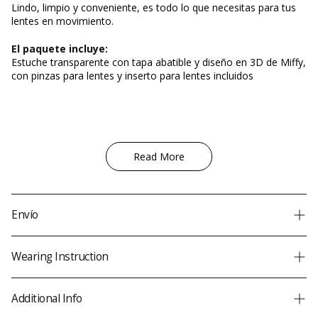
Lindo, limpio y conveniente, es todo lo que necesitas para tus
lentes en movimiento.
El paquete incluye:
Estuche transparente con tapa abatible y diseño en 3D de Miffy,
con pinzas para lentes y inserto para lentes incluidos
Read More
Envío
¡Realizamos envíos a todo el mundo!
Wearing Instruction
✈️
Envío estándar gratuito en pedidos superiores a US$49
🚀
Envío exprés gratuito en pedidos superiores a US$99
Additional Info
Se aplican términos y condiciones. Los cargos de envío finales