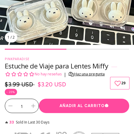
1
/
2
PINKPARADISE
Estuche de Viaje para Lentes Miffy
Precio
$3.99 USD
$3.20 USD
regular
- 20%
AÑADIR AL CARRITO
🎃
33
🔥
Sold In Last 30 Days