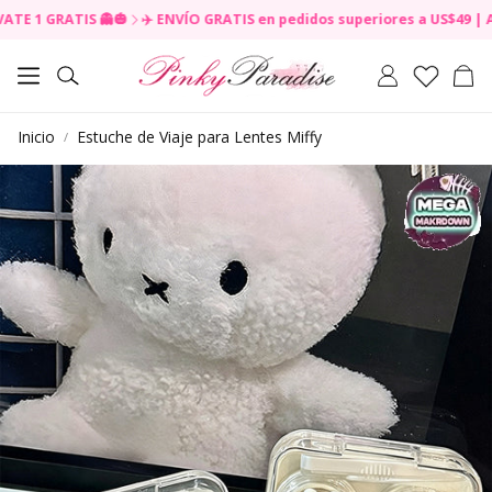
 1 GRATIS 👻🎃
✈️ ENVÍO GRATIS en pedidos superiores a US$49 | Actu
R
e
a
Carr
Buscar
d
t
h
Inicio
Estuche de Viaje para Lentes Miffy
e
P
r
i
v
a
c
y
P
o
l
i
c
y