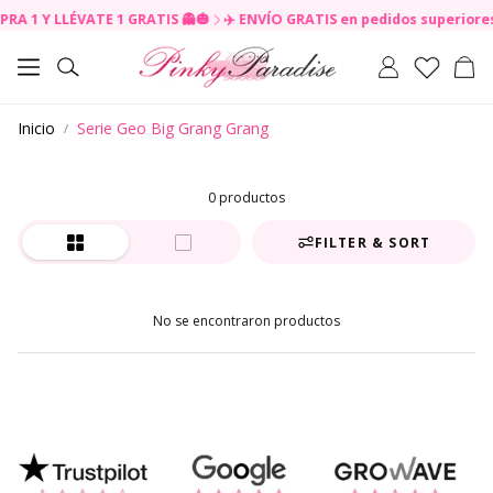
RA 1 Y LLÉVATE 1 GRATIS 👻🎃
✈️ ENVÍO GRATIS en pedidos superiores 
R
e
Carr
a
Buscar
d
t
Inicio
Serie Geo Big Grang Grang
h
e
P
r
0 productos
i
v
FILTER & SORT
a
c
y
No se encontraron productos
P
o
l
i
c
y