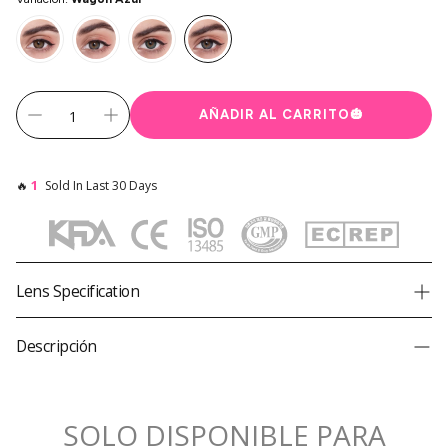
AÑADIR AL CARRITO
🎃
1
🔥
Sold In Last 30 Days
Lens Specification
Product
Carro Princesa Pinky Azul (Toric)
Descripción
Brand
Princess Pinky
Diameter
14,2 mm
SOLO DISPONIBLE PARA
Graphic Diameter