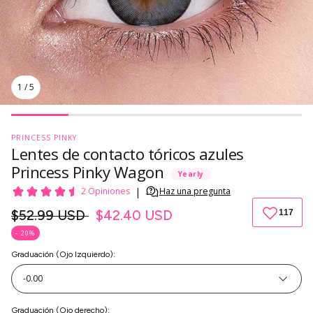
1
/
5
PRINCESS PINKY
Lentes de contacto tóricos azules
Princess Pinky Wagon
Yearly
Precio
$52.99 USD
$42.40 USD
regular
- 20%
Graduación (Ojo Izquierdo)
:
-0.00
Graduación (Ojo derecho)
: