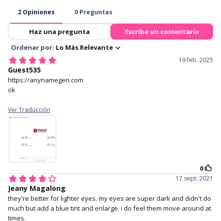
multipurpose solution
Having bad eyesight? Most of
Soft and easy to use and
our lenses are available with
maintain, and rarely cause
prescription!
discomfort.
Tri-layer sandwich technology
Free lens case with with every
pair of lenses purchased.
3. Make sure the lens is not
4. Hold your eye open with
inside out and has a perfect
your middle finger on the
bowl shape.
lower lid, and your index finger
holding your upper lid.
Lentes de contacto Princess
Pinky Wagon Azul (Toric)