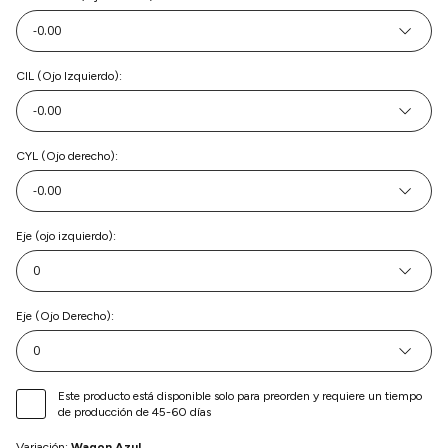
-0.00
CIL (Ojo Izquierdo)
:
-0.00
CYL (Ojo derecho)
:
-0.00
Eje (ojo izquierdo)
:
0
Eje (Ojo Derecho)
:
0
Este producto está disponible solo para preorden y requiere un tiempo
de producción de 45-60 días
Variación:
Wagon Azul