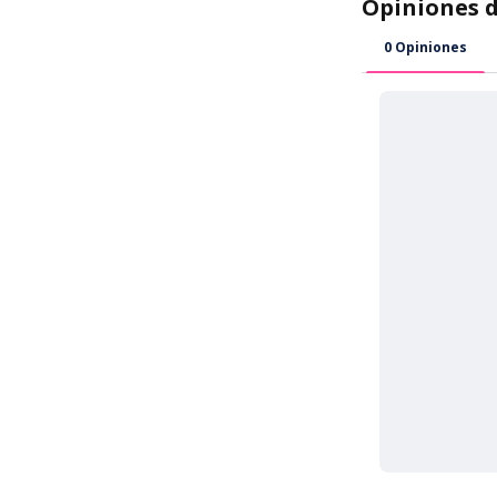
✈️
Envío estándar
🚀
Envío exprés 
Se aplican término
peso. Visita nuest
disponibles, tarif