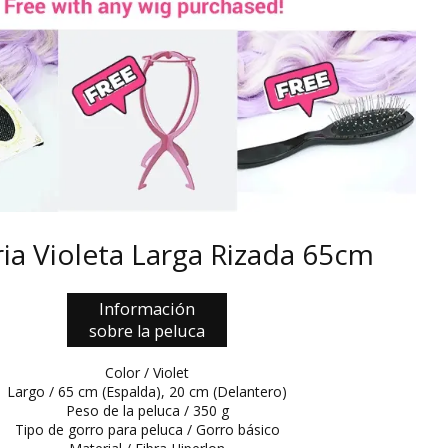
rrón
play
dos de 17.0mm
ioleta
dos de 20.0mm
lo
ris
dos de 22.0mm
ombre lobo
ua
ombi
llana
anja
ria Violeta Larga Rizada 65cm
Información
sobre la peluca
Color / Violet
Largo / 65 cm (Espalda), 20 cm (Delantero)
Peso de la peluca / 350 g
Tipo de gorro para peluca / Gorro básico