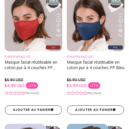
PINKYPARADISE
PINKYPARADISE
Masque facial réutilisable en
Masque facial réutilisable en
coton pur à 4 couches PP
coton pur à 4 couches PP Bleu
Rouge
$6.90 USD
$6.90 USD
Prix habituel
Prix habituel
$4.99 USD
$4.99 USD
-27%
-27%
Prix en solde
Prix en solde
(Pas d'avis)
(Pas d'avis)
AJOUTER AU PANIER
🎃
AJOUTER AU PANIER
🎃