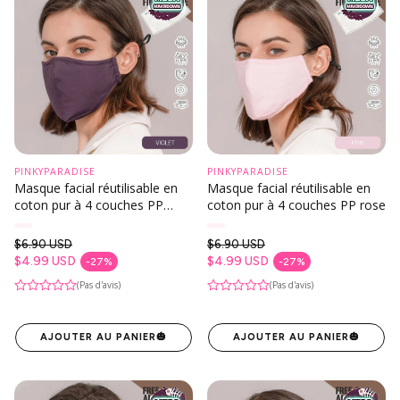
PINKYPARADISE
PINKYPARADISE
Masque facial réutilisable en
Masque facial réutilisable en
coton pur à 4 couches PP
coton pur à 4 couches PP rose
violet
$6.90 USD
$6.90 USD
Prix habituel
Prix habituel
$4.99 USD
$4.99 USD
-27%
-27%
Prix en solde
Prix en solde
(Pas d'avis)
(Pas d'avis)
AJOUTER AU PANIER
🎃
AJOUTER AU PANIER
🎃