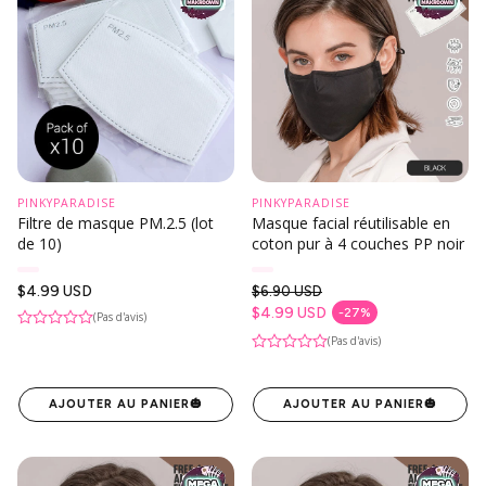
PINKYPARADISE
PINKYPARADISE
Filtre de masque PM.2.5 (lot
Masque facial réutilisable en
de 10)
coton pur à 4 couches PP noir
Prix
$4.99 USD
$6.90 USD
habituel
Prix habituel
$4.99 USD
-27%
(Pas d'avis)
Prix en solde
(Pas d'avis)
AJOUTER AU PANIER
🎃
AJOUTER AU PANIER
🎃