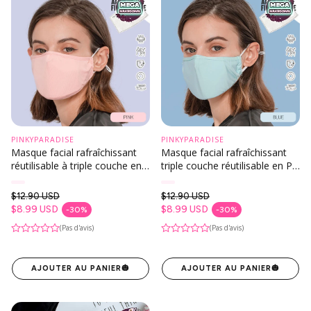
PINKYPARADISE
PINKYPARADISE
Masque facial rafraîchissant
Masque facial rafraîchissant
réutilisable à triple couche en
triple couche réutilisable en PP
PP rose
Turquoise
$12.90 USD
$12.90 USD
Prix habituel
Prix habituel
$8.99 USD
$8.99 USD
-30%
-30%
Prix en solde
Prix en solde
(Pas d'avis)
(Pas d'avis)
AJOUTER AU PANIER
🎃
AJOUTER AU PANIER
🎃