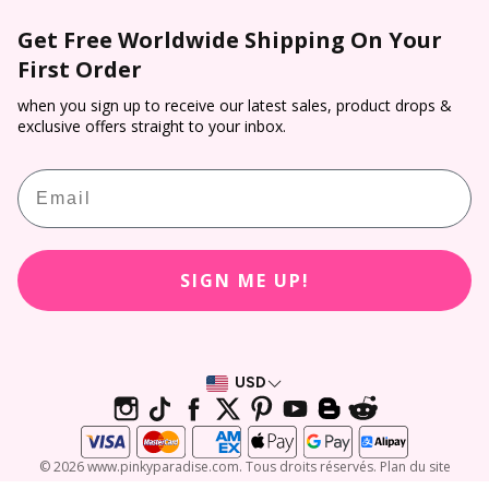
Conditions générales de commande**
De gros
Expédition
Lentilles de contact colorées
Get Free Worldwide Shipping On Your
Vérification de l’ordonnance
Livraison directe
Paiement
First Order
Lentilles Halloween
Conditions d'utilisation
Parrainage
Suivi et traçabilité
Lentilles cosplay
when you sign up to receive our latest sales, product drops &
Politique de remboursement
Programme d'affiliation
exclusive offers straight to your inbox.
Retour et annulation
Essayage virtuel
Récompenses PP
Email
Calculateur d’ordonnance de lentilles de contact
Avis des clients
SIGN ME UP!
USD
© 2026 www.pinkyparadise.com. Tous droits réservés. Plan du site