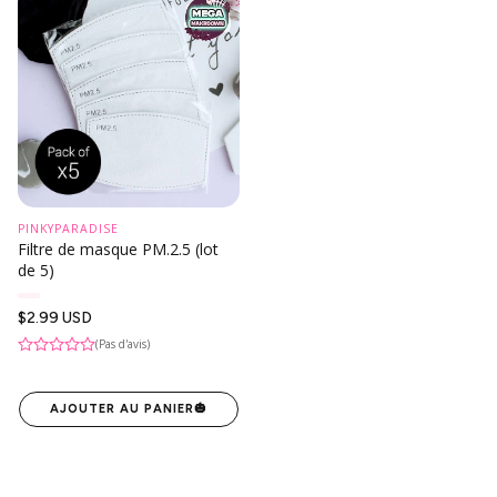
PINKYPARADISE
Filtre de masque PM.2.5 (lot
de 5)
Prix
$2.99 USD
habituel
(Pas d'avis)
AJOUTER AU PANIER
🎃