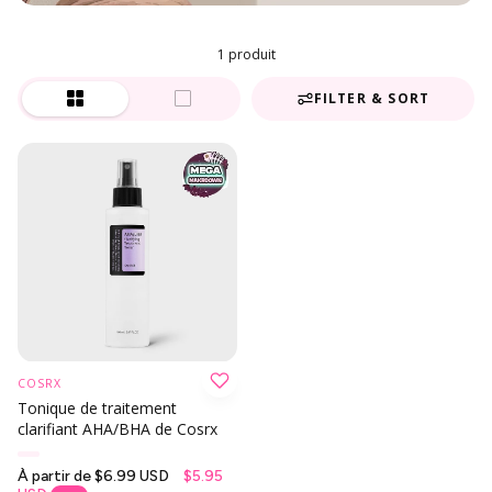
1 produit
FILTER & SORT
COSRX
Tonique de traitement
clarifiant AHA/BHA de Cosrx
Prix
À partir de
$6.99 USD
$5.95