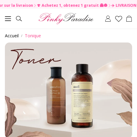
ur la livraison
🍄 Achetez 1, obtenez 1 gratuit 👻🎃
✈️ LIVRAISON GR
R
e
Pan
a
Rechercher
d
t
Accueil
Tonique
h
e
P
r
i
v
a
c
y
P
o
l
i
c
y