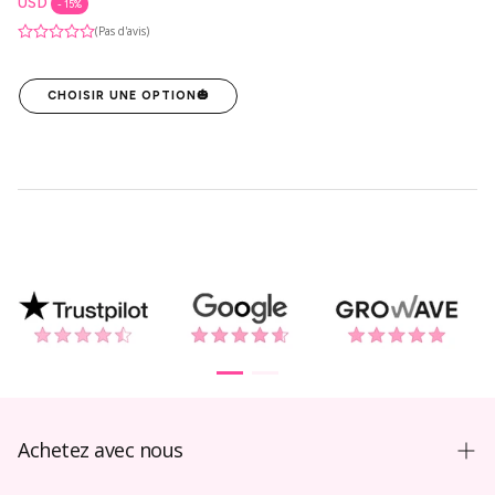
habituel
USD
- 15%
(Pas d'avis)
CHOISIR UNE OPTION
🎃
Achetez avec nous
Guide d’achat