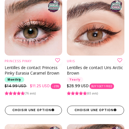
PRINCESS PINKY
URIS
Lentilles de contact Princess
Lentilles de contact Uris Arctic
Pinky Eurasia Caramel Brown
Brown
Monthly
Yearly
Prix
$14.99 USD
$11.25 USD
Prix
$28.99 USD
- 25%
BUY 1 GET 1 FREE
habituel
habituel
(76 avis)
(65 avis)
CHOISIR UNE OPTION
🎃
CHOISIR UNE OPTION
🎃