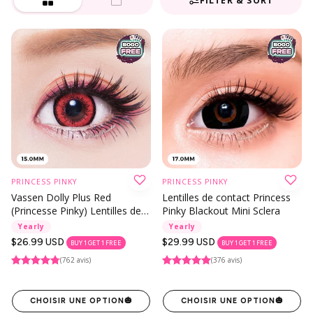
FILTER & SORT
PRINCESS PINKY
PRINCESS PINKY
Vassen Dolly Plus Red
Lentilles de contact Princess
(Princesse Pinky) Lentilles de
Pinky Blackout Mini Sclera
contact
Yearly
Yearly
Prix
$26.99 USD
Prix
$29.99 USD
BUY 1 GET 1 FREE
BUY 1 GET 1 FREE
habituel
habituel
(762 avis)
(376 avis)
CHOISIR UNE OPTION
🎃
CHOISIR UNE OPTION
🎃