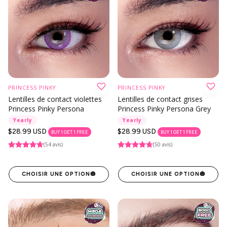
PRINCESS PINKY
PRINCESS PINKY
Lentilles de contact violettes
Lentilles de contact grises
Princess Pinky Persona
Princess Pinky Persona Grey
Yearly
Yearly
Prix
$28.99 USD
Prix
$28.99 USD
BUY 1 GET 1 FREE
BUY 1 GET 1 FREE
habituel
habituel
(54 avis)
(50 avis)
CHOISIR UNE OPTION
🎃
CHOISIR UNE OPTION
🎃