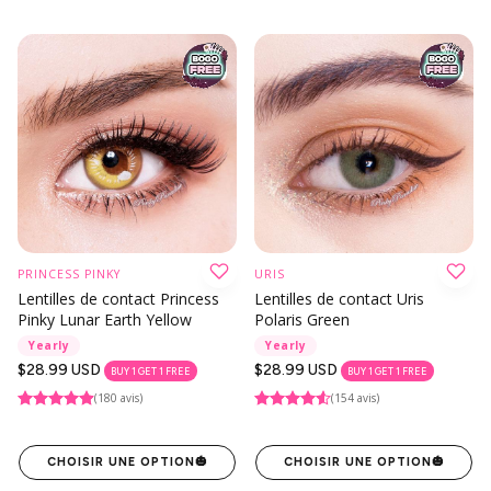
PRINCESS PINKY
URIS
Lentilles de contact Princess
Lentilles de contact Uris
Pinky Lunar Earth Yellow
Polaris Green
Yearly
Yearly
Prix
$28.99 USD
Prix
$28.99 USD
BUY 1 GET 1 FREE
BUY 1 GET 1 FREE
habituel
habituel
(180 avis)
(154 avis)
CHOISIR UNE OPTION
🎃
CHOISIR UNE OPTION
🎃