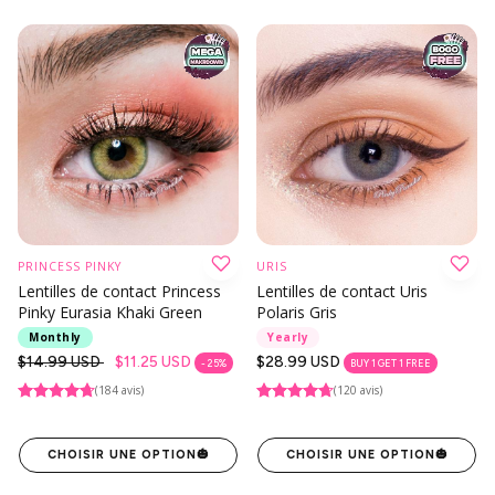
PRINCESS PINKY
URIS
Lentilles de contact Princess
Lentilles de contact Uris
Pinky Eurasia Khaki Green
Polaris Gris
Monthly
Yearly
Prix
$14.99 USD
$11.25 USD
Prix
$28.99 USD
- 25%
BUY 1 GET 1 FREE
habituel
habituel
(184 avis)
(120 avis)
CHOISIR UNE OPTION
🎃
CHOISIR UNE OPTION
🎃