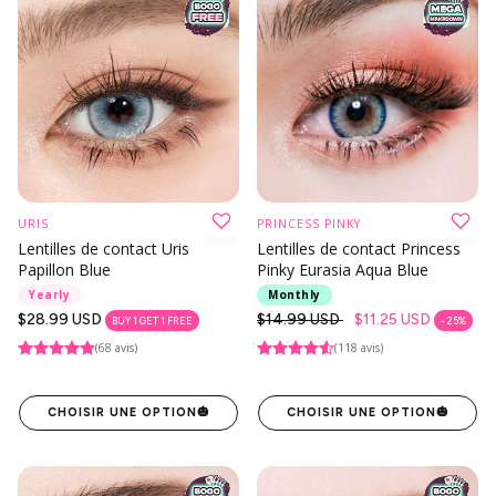
URIS
PRINCESS PINKY
Lentilles de contact Uris
Lentilles de contact Princess
Papillon Blue
Pinky Eurasia Aqua Blue
Yearly
Monthly
Prix
$28.99 USD
Prix
$14.99 USD
$11.25 USD
BUY 1 GET 1 FREE
- 25%
habituel
habituel
(68 avis)
(118 avis)
CHOISIR UNE OPTION
🎃
CHOISIR UNE OPTION
🎃