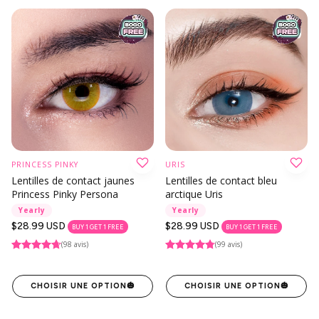
PRINCESS PINKY
URIS
Lentilles de contact jaunes
Lentilles de contact bleu
Princess Pinky Persona
arctique Uris
Yearly
Yearly
Prix
$28.99 USD
Prix
$28.99 USD
BUY 1 GET 1 FREE
BUY 1 GET 1 FREE
habituel
habituel
(98 avis)
(99 avis)
CHOISIR UNE OPTION
🎃
CHOISIR UNE OPTION
🎃