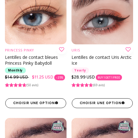
PRINCESS PINKY
URIS
Lentilles de contact bleues
Lentilles de contact Uris Arctic
Princess Pinky Babydoll
Ice
Monthly
Yearly
Prix
$14.99 USD
$11.25 USD
Prix
$28.99 USD
- 25%
BUY 1 GET 1 FREE
habituel
habituel
(50 avis)
(69 avis)
CHOISIR UNE OPTION
🎃
CHOISIR UNE OPTION
🎃