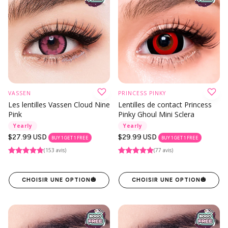
VASSEN
PRINCESS PINKY
Les lentilles Vassen Cloud Nine
Lentilles de contact Princess
Pink
Pinky Ghoul Mini Sclera
Yearly
Yearly
Prix
$27.99 USD
Prix
$29.99 USD
BUY 1 GET 1 FREE
BUY 1 GET 1 FREE
habituel
habituel
(153 avis)
(77 avis)
CHOISIR UNE OPTION
🎃
CHOISIR UNE OPTION
🎃