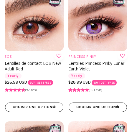
EOS
PRINCESS PINKY
Lentilles de contact EOS New
Lentilles Princess Pinky Lunar
Adult Red
Earth Violet
Yearly
Yearly
Prix
$26.99 USD
Prix
$28.99 USD
BUY 1 GET 1 FREE
BUY 1 GET 1 FREE
habituel
habituel
(92 avis)
(101 avis)
CHOISIR UNE OPTION
🎃
CHOISIR UNE OPTION
🎃