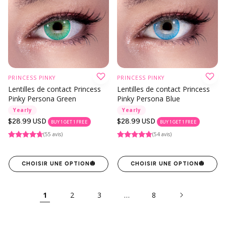
PRINCESS PINKY
PRINCESS PINKY
Lentilles de contact Princess
Lentilles de contact Princess
Pinky Persona Green
Pinky Persona Blue
Yearly
Yearly
Prix
$28.99 USD
Prix
$28.99 USD
BUY 1 GET 1 FREE
BUY 1 GET 1 FREE
habituel
habituel
(55 avis)
(54 avis)
CHOISIR UNE OPTION
🎃
CHOISIR UNE OPTION
🎃
1
2
3
…
8