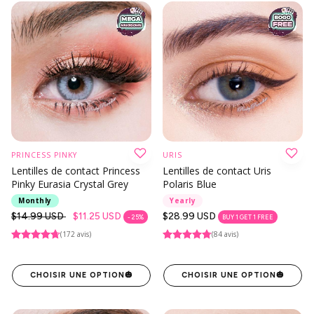
PRINCESS PINKY
URIS
Lentilles de contact Princess
Lentilles de contact Uris
Pinky Eurasia Crystal Grey
Polaris Blue
Monthly
Yearly
Prix
$14.99 USD
$11.25 USD
Prix
$28.99 USD
- 25%
BUY 1 GET 1 FREE
habituel
habituel
(172 avis)
(84 avis)
CHOISIR UNE OPTION
🎃
CHOISIR UNE OPTION
🎃