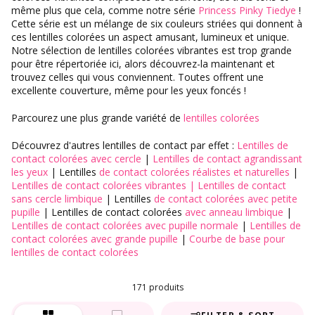
même plus que cela, comme notre
série
Princess Pinky Tiedye
!
Cette série est un mélange de six couleurs striées qui donnent à
ces lentilles colorées un aspect amusant, lumineux et unique.
Notre sélection de lentilles colorées vibrantes est trop grande
pour être répertoriée ici, alors découvrez-la maintenant et
trouvez celles qui vous conviennent. Toutes offrent une
excellente couverture, même pour les yeux foncés !
Parcourez une plus grande variété de
lentilles colorées
Découvrez d'autres lentilles de contact par effet :
Lentilles de
contact colorées avec cercle
|
Lentilles de contact agrandissant
les yeux
| Lentilles
de contact colorées
réalistes et naturelles
|
Lentilles de contact colorées vibrantes | Lentilles de contact
sans cercle limbique
| Lentilles
de contact colorées avec petite
pupille
| Lentilles de contact colorées
avec anneau limbique
|
Lentilles de contact colorées avec pupille normale
|
Lentilles de
contact colorées avec grande pupille
|
Courbe de base pour
lentilles de contact colorées
171 produits