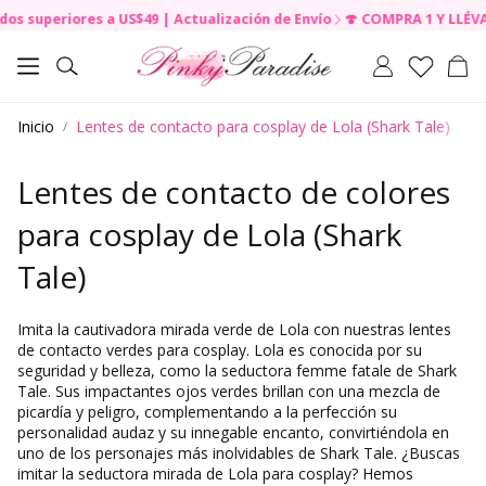
superiores a US$49 | Actualización de Envío
🍄 COMPRA 1 Y LLÉVATE 
R
e
Carr
a
Buscar
d
t
Inicio
Lentes de contacto para cosplay de Lola (Shark Tale)
h
e
P
Lentes de contacto de colores
r
i
para cosplay de Lola (Shark
v
a
Tale)
c
y
P
Imita la cautivadora mirada verde de Lola con nuestras lentes
o
de contacto verdes para cosplay. Lola es conocida por su
l
seguridad y belleza, como la seductora femme fatale de Shark
i
Tale. Sus impactantes ojos verdes brillan con una mezcla de
c
picardía y peligro, complementando a la perfección su
y
personalidad audaz y su innegable encanto, convirtiéndola en
uno de los personajes más inolvidables de Shark Tale. ¿Buscas
imitar la seductora mirada de Lola para cosplay? Hemos