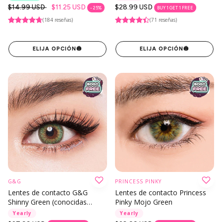
Precio
$14.99 USD
$11.25 USD
Precio
$28.99 USD
- 25%
BUY 1 GET 1 FREE
regular
regular
(184 reseñas)
(71 reseñas)
ELIJA OPCIÓN
🎃
ELIJA OPCIÓN
🎃
G&G
PRINCESS PINKY
Lentes de contacto G&G
Lentes de contacto Princess
Shinny Green (conocidas
Pinky Mojo Green
como Puffy 3 tonos)
Yearly
Yearly