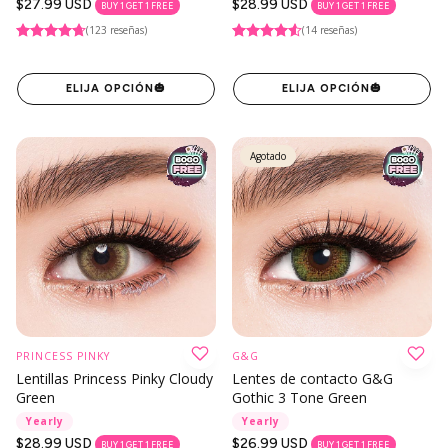
Precio
$27.99 USD
Precio
$28.99 USD
BUY 1 GET 1 FREE
BUY 1 GET 1 FREE
regular
regular
(123 reseñas)
(14 reseñas)
ELIJA OPCIÓN
🎃
ELIJA OPCIÓN
🎃
Agotado
PRINCESS PINKY
G&G
Lentillas Princess Pinky Cloudy
Lentes de contacto G&G
Green
Gothic 3 Tone Green
Yearly
Yearly
Precio
$28.99 USD
Precio
$26.99 USD
BUY 1 GET 1 FREE
BUY 1 GET 1 FREE