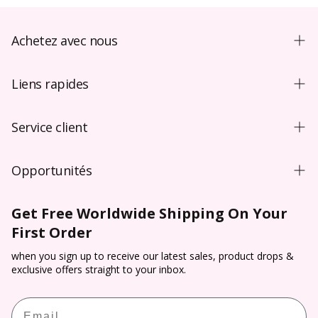
Achetez avec nous
Guide d’achat
Liens rapides
Nouvel utilisateur
Lentilles colorées Australie
Conseils d’utilisation et d’entretien
Service client
Lentilles colorées Canada
Vidéo
Contactez-nous
Lentilles colorées Royaume-Uni
Blog
Opportunités
FAQ
Lentilles colorées NZ
Conditions générales de commande**
De gros
Expédition
Lentilles de contact colorées
Get Free Worldwide Shipping On Your
Vérification de l’ordonnance
Livraison directe
Paiement
First Order
Lentilles Halloween
Conditions d'utilisation
Parrainage
Suivi et traçabilité
Lentilles cosplay
when you sign up to receive our latest sales, product drops &
Politique de remboursement
Programme d'affiliation
exclusive offers straight to your inbox.
Retour et annulation
Essayage virtuel
Récompenses PP
Email
Calculateur d’ordonnance de lentilles de contact