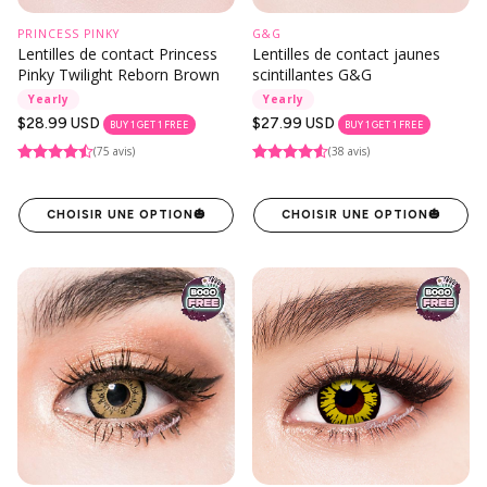
PRINCESS PINKY
G&G
Lentilles de contact Princess
Lentilles de contact jaunes
Pinky Twilight Reborn Brown
scintillantes G&G
Yearly
Yearly
Prix
$28.99 USD
Prix
$27.99 USD
BUY 1 GET 1 FREE
BUY 1 GET 1 FREE
habituel
habituel
(75 avis)
(38 avis)
CHOISIR UNE OPTION
🎃
CHOISIR UNE OPTION
🎃