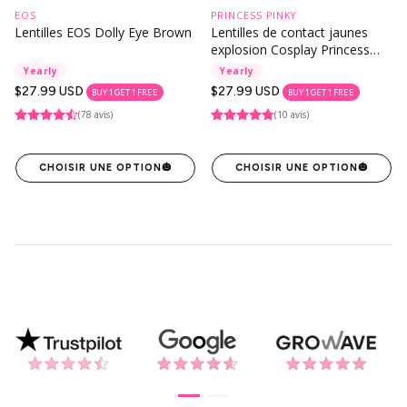
EOS
PRINCESS PINKY
Lentilles EOS Dolly Eye Brown
Lentilles de contact jaunes
explosion Cosplay Princess
Pinky
Yearly
Yearly
Prix
$27.99 USD
Prix
$27.99 USD
BUY 1 GET 1 FREE
BUY 1 GET 1 FREE
habituel
habituel
(78 avis)
(10 avis)
CHOISIR UNE OPTION
🎃
CHOISIR UNE OPTION
🎃