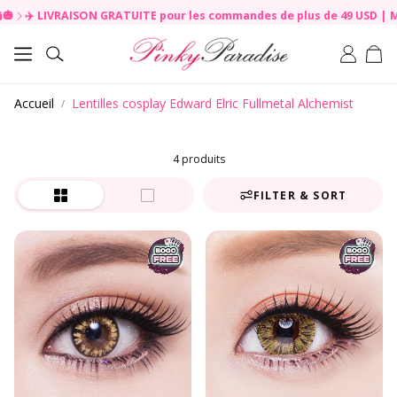
✈️ LIVRAISON GRATUITE pour les commandes de plus de 49 USD | Mise à
R
e
Pan
a
Rechercher
d
t
Accueil
Lentilles cosplay Edward Elric Fullmetal Alchemist
h
e
P
r
4 produits
i
v
FILTER & SORT
a
c
y
P
o
l
i
c
y