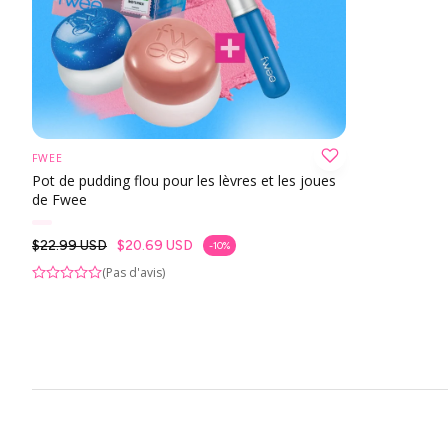
Lentilles colo
Lentilles de c
Lentilles de c
Par diamètre 
FWEE
ÉPUISÉ
Par courbure 
Pot de pudding flou pour les lèvres et les joues
de Fwee
Prix habituel
$22.99 USD
$20.69 USD
-10%
rix en solde
(Pas d'avis)