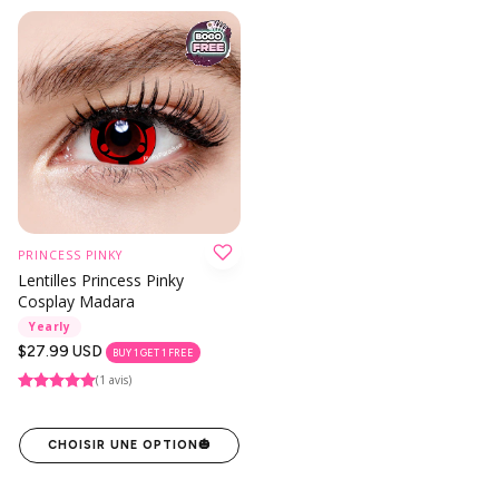
PRINCESS PINKY
Lentilles Princess Pinky
Cosplay Madara
Yearly
Prix
$27.99 USD
BUY 1 GET 1 FREE
habituel
(1 avis)
CHOISIR UNE OPTION
🎃