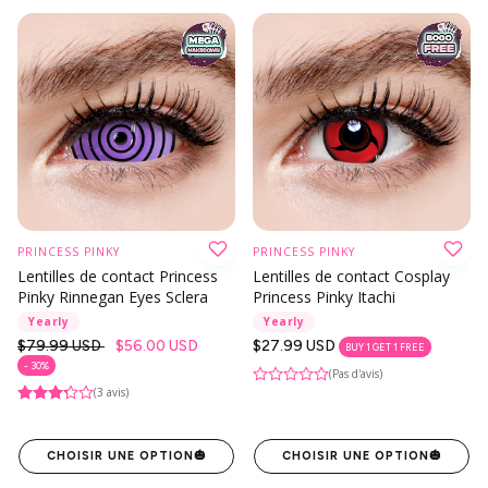
PRINCESS PINKY
PRINCESS PINKY
Lentilles de contact Princess
Lentilles de contact Cosplay
Pinky Rinnegan Eyes Sclera
Princess Pinky Itachi
Yearly
Yearly
Prix
$79.99 USD
$56.00 USD
Prix
$27.99 USD
BUY 1 GET 1 FREE
habituel
habituel
- 30%
(Pas d'avis)
(3 avis)
CHOISIR UNE OPTION
🎃
CHOISIR UNE OPTION
🎃