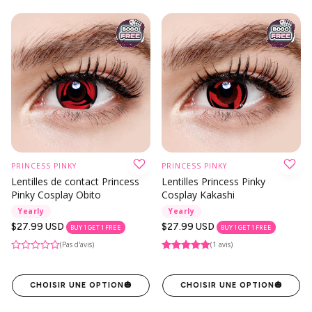
PRINCESS PINKY
PRINCESS PINKY
Lentilles de contact Princess
Lentilles Princess Pinky
Pinky Cosplay Obito
Cosplay Kakashi
Yearly
Yearly
Prix
$27.99 USD
Prix
$27.99 USD
BUY 1 GET 1 FREE
BUY 1 GET 1 FREE
habituel
habituel
(Pas d'avis)
(1 avis)
CHOISIR UNE OPTION
🎃
CHOISIR UNE OPTION
🎃