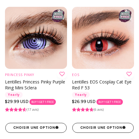
PRINCESS PINKY
EOS
Lentilles Princess Pinky Purple
Lentilles EOS Cosplay Cat Eye
Ring Mini Sclera
Red F 53
Yearly
Yearly
Prix
$29.99 USD
Prix
$26.99 USD
BUY 1 GET 1 FREE
BUY 1 GET 1 FREE
habituel
habituel
(17 avis)
(6 avis)
CHOISIR UNE OPTION
🎃
CHOISIR UNE OPTION
🎃