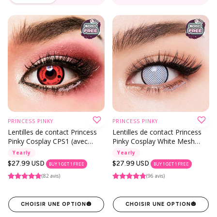
PRINCESS PINKY
PRINCESS PINKY
Lentilles de contact Princess
Lentilles de contact Princess
Pinky Cosplay CPS1 (avec
Pinky Cosplay White Mesh
prescription)
With Rim (avec prescription)
Yearly
Yearly
Prix
$27.99 USD
Prix
$27.99 USD
BUY 1 GET 1 FREE
BUY 1 GET 1 FREE
habituel
habituel
(82 avis)
(96 avis)
CHOISIR UNE OPTION
🎃
CHOISIR UNE OPTION
🎃