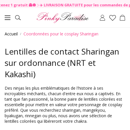
1 gratuit 👻🎃
✈️ LIVRAISON GRATUITE pour les commandes de plus de 4
R
e
Pan
a
Rechercher
d
t
Accueil
Coordonnées pour le cosplay Sharingan
h
e
P
Lentilles de contact Sharingan
r
i
sur ordonnance (NRT et
v
a
Kakashi)
c
y
P
Des ninjas les plus emblématiques de l'histoire à ses
o
incroyables méchants, chacun d'entre eux nous a captivés. En
l
tant que fan passionné, la bonne paire de lentilles colorées est
i
essentielle pour mettre en valeur votre personnage de cosplay
c
préféré. Que vous recherchiez sharingan, mangekyou,
y
byakugan, rinnegan ou plus, nous avons une sélection de
lentilles colorées qui libéreront votre chakra.