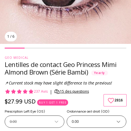
1
/
6
GEO MEDICAL
Lentilles de contact Geo Princess Mimi
Almond Brown (Série Bambi)
Yearly
📌
Current stock may have slight difference to the previous!
Prix
$27.99 USD
BUY 1 GET 1 FREE
habituel
Prescription Left Eye (OS)
Ordonnance œil droit (OD)
0.00
0.00