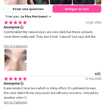
Tri-layer sandwich technology
Free lens case with with every
pair of lenses purchased.
3. Make sure the lens is not
4. Hold your eye open with
inside out and has a perfect
your middle finger on the
bowl shape.
lower lid, and your index finger
holding your upper lid.
4. Staring straight ahead and
5. Close your eyes for a
gently place the lens in the
moment to help the lens
centre of your eye.
settle.