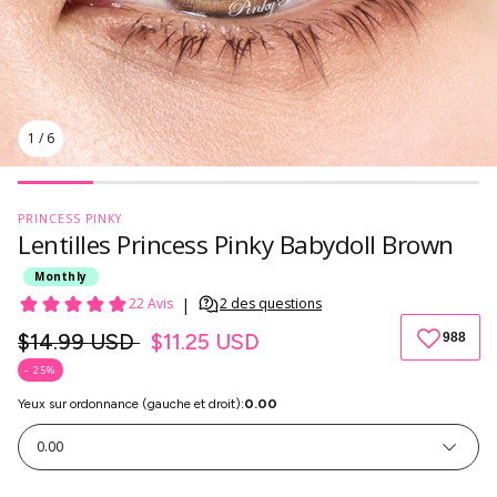
1
/
6
PRINCESS PINKY
Lentilles Princess Pinky Babydoll Brown
Monthly
Prix
$14.99 USD
$11.25 USD
habituel
- 25%
Yeux sur ordonnance (gauche et droit):
0.00
0.00