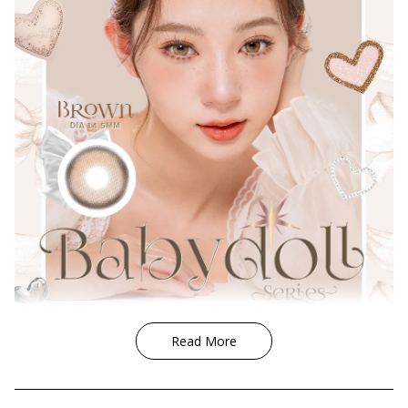
Quality
Price
Design
Coverage
Gender
Condition
UV Protection
Lens Outer Ring
Read More