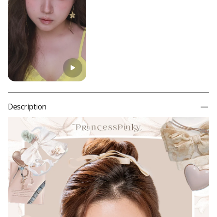
Base Curve
8,6 mm
Water Content
38%
Material
Polymacon (HEMA)
Durability
Mensuel
Country of Origin
Corée du Sud
Prescription
Read more
Color
Description
Lens Type
Effect
Theme
Comfort
Transparency
Inspired By