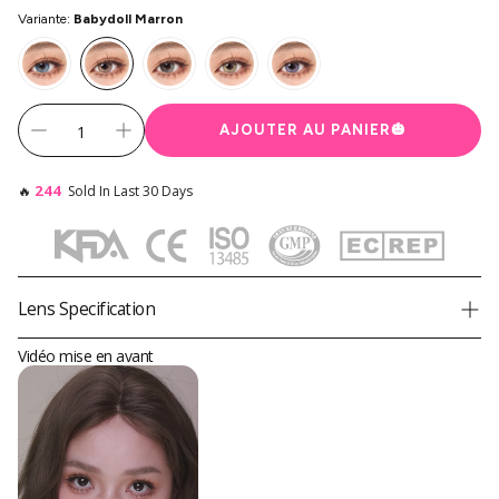
Variante:
Babydoll Marron
AJOUTER AU PANIER
🎃
244
🔥
Sold In Last 30 Days
Lens Specification
Product
Babydoll Princesse Pinky Marron
Vidéo mise en avant
Brand
Princess Pinky
Diameter
14,5 mm
Graphic Diameter