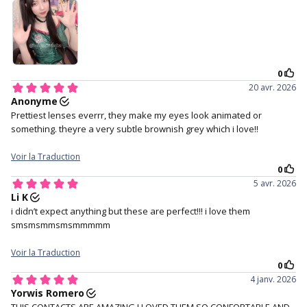
LENTILLES MENSUELLES
Adoptez un look de poupée douce avec notre Babydoll
Marron. Rappelant le thé au lait au caramel, cette
teinte marron clair avec des reflets éblouissants donne
à vos yeux une ambiance douce et innocente, parfaite
pour toutes les occasions. Discrète mais éblouissante !