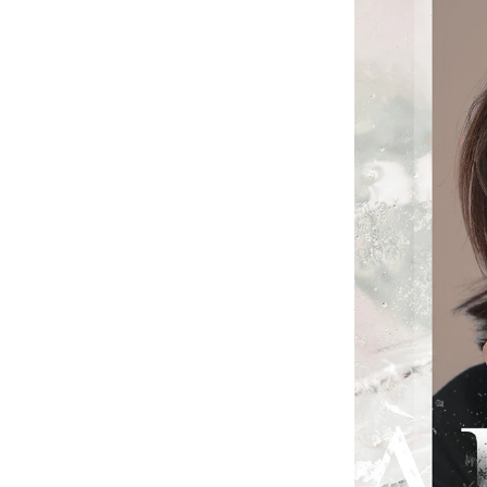
Material
Durability
Country of Or
Prescription
Color
Lens Type
Effect
Theme
Comfort
Transparenc
Inspired By
Quality
Price