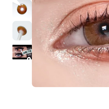
Lentilles colo
Lentilles de c
Lentilles de c
Par diamètre 
Par courbure 