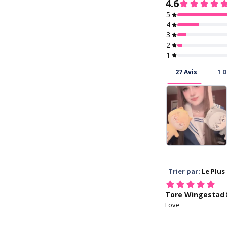
que vos yeux r
KFDA, CE, KGMP 
Approved
1. Wash your h
Soft and easy to 
maintain, and rare
discomfort
4. Hold your ey
with your middle f
the lower lid, an
index finger holdi
upper lid.