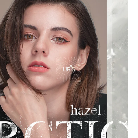
Hydrogel de silicone
Annuel
igin
Corée du Sud
Read more
Noisette
y