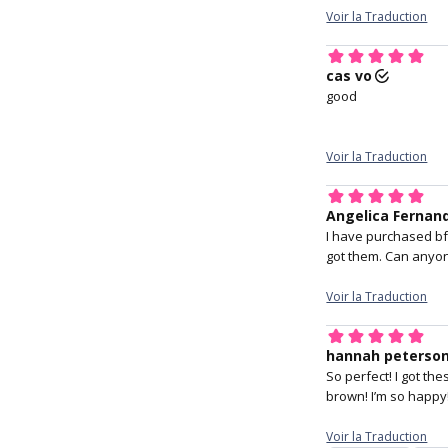
Arctic Hazel
qui feront
r
*La petite zo