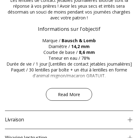
Les lentilles de contact jetables journalières Biotrue sont la
réponse à vos prières ! Avoir les yeux secs et irrités sera
désormais un souci de moins pendant vos journées chargées
avec votre patron !
Informations sur l'objectif
Marque /
Bausch & Lomb
Diamètre /
14,2 mm
Courbe de base /
8,6 mm
Teneur en eau / 78%
Durée de vie / 1 jour [Lentilles de contact jetables journalières]
Paquet / 30 lentilles par boîte + un étui à lentilles en forme
d'animal mignon/macaron GRATUIT.
Read More
Livraison
LIVRAISON GRATUITE PARTOUT DANS LE MONDE
pour les
Humidité et confort maximum
commandes supérieures à
49 $
.
Wearing Instruction