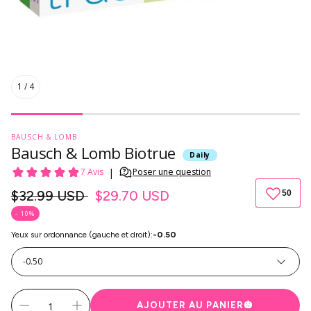
1
/
4
BAUSCH & LOMB
Bausch & Lomb Biotrue
Daily
Prix
$32.99 USD
$29.70 USD
habituel
- 10%
Yeux sur ordonnance (gauche et droit):
-0.50
-0.50
AJOUTER AU PANIER
🎃