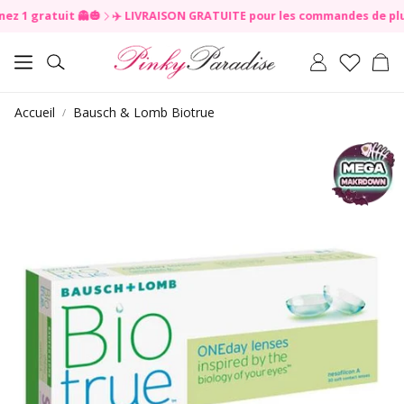
1 gratuit 👻🎃
✈️ LIVRAISON GRATUITE pour les commandes de plus de 4
R
e
a
Pan
Rechercher
d
t
h
Accueil
Bausch & Lomb Biotrue
e
P
r
i
v
a
c
y
P
o
l
i
c
y