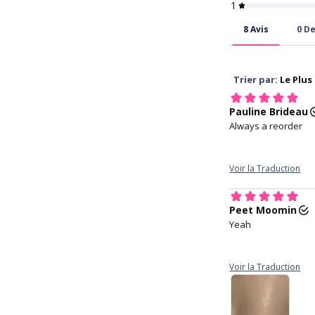
agrandissantes pou
Soft and easy to 
maintain, and rare
discomfort
4. Hold your ey
with your middle f
the lower lid, an
index finger holdi
upper lid.