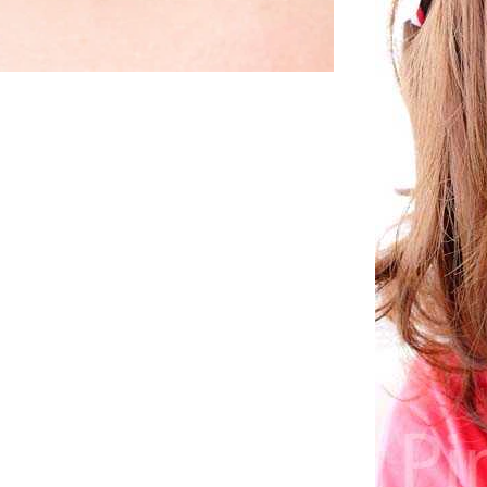
Prescription
Color
Lens Type
Effect
Theme
Comfort
Transparenc
Inspired By
Quality
Price
Design
Coverage
Gender