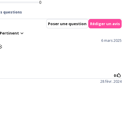
r les yeux
solution
use and
Tri-layer sandwich
Free lens case with with
ly cause
technology
every pair of lenses
.
purchased.
e open
4. Staring straight ahead
5. Close your eyes for a
inger on
and gently place the lens
moment to help the lens
d your
in the centre of your eye.
settle.
ng your