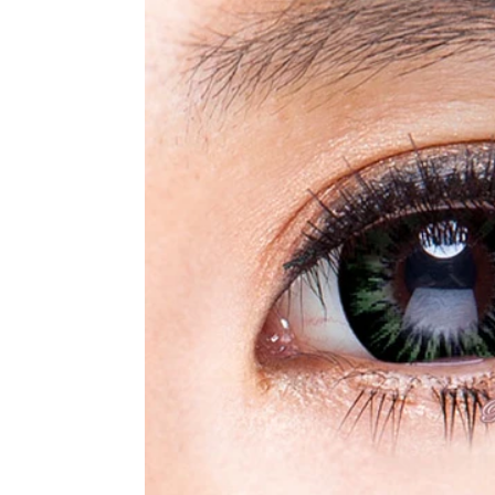
Lentilles colo
Lentilles de c
Lentilles de c
Par diamètre 
Par courbure 