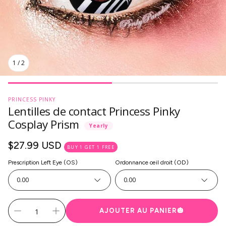
1
/
2
PRINCESS PINKY
Lentilles de contact Princess Pinky
Cosplay Prism
Yearly
Prix
$27.99 USD
BUY 1 GET 1 FREE
habituel
Prescription Left Eye (OS)
Ordonnance œil droit (OD)
0.00
0.00
AJOUTER AU PANIER
🎃