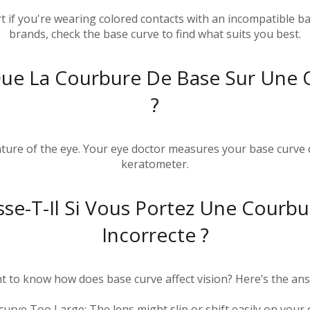
t if you're wearing colored contacts with an incompatible ba
brands, check the base curve to find what suits you best.
Que La Courbure De Base Sur Une
?
ature of the eye. Your eye doctor measures your base curve
keratometer.
se-T-Il Si Vous Portez Une Courb
Incorrecte ?
 to know how does base curve affect vision? Here’s the an
curve Too Large: The lens might slip or shift easily on your 