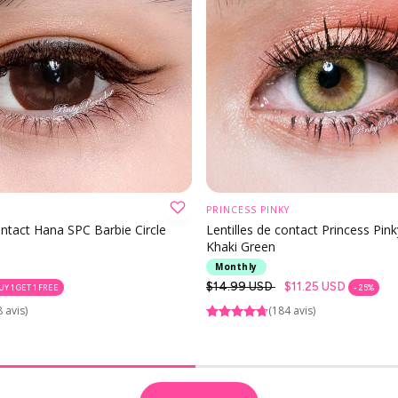
PRINCESS PINKY
OISIR UNE OPTION
CHOISIR UNE OPTI
ontact Hana SPC Barbie Circle
Lentilles de contact Princess Pink
Khaki Green
Monthly
Prix
$14.99 USD
$11.25 USD
UY 1 GET 1 FREE
- 25%
habituel
 avis)
(184 avis)