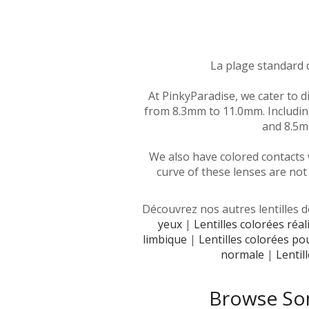
La plage standard 
At PinkyParadise, we cater to d
from 8.3mm to 11.0mm. Includin
and 8.5mm
We also have colored contacts 
curve of these lenses are not 
Découvrez nos autres lentilles de
yeux
|
Lentilles colorées réal
limbique
|
Lentilles colorées po
normale
|
Lentil
Browse Som