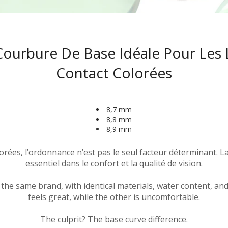
Soin solaire
Effet spécial lumineux U
Cosrx
Venus Eye
Lentilles de contact mar
rées esthétiques
Sans bordure noire
Lentilles colorées 17.0m
Lentilles de théâtre
SENKA
Seeshell Cosmo (Amigo)
ontact colorées pour yeux foncés
Lentilles colorées violet
Petite pupille
Lentilles colorées 20.0 
Lentilles vampire crépus
Courbure De Base Idéale Pour Les 
ontact colorées pour yeux clairs
LANEIGE
Lentilles colorées grises
Anneau limbique
Lentilles colorées 22.0m
graphique
Contact Colorées
Lentilles œil de loup-gar
MEDIHEAL
Lentilles de contact aqu
Pupille normale
de base
Lentilles œil de zombie
Heimish
Lentilles de contact nois
Grande pupille
8,7 mm
MISSHA
8,8 mm
Lentilles de contact ora
Cosplay
8,9 mm
PERIPERA
olorées, l’ordonnance n’est pas le seul facteur déterminant. 
The SAEM
essentiel dans le confort et la qualité de vision.
Tony Moly
he same brand, with identical materials, water content, and
feels great, while the other is uncomfortable.
KissMe
The culprit? The base curve difference.