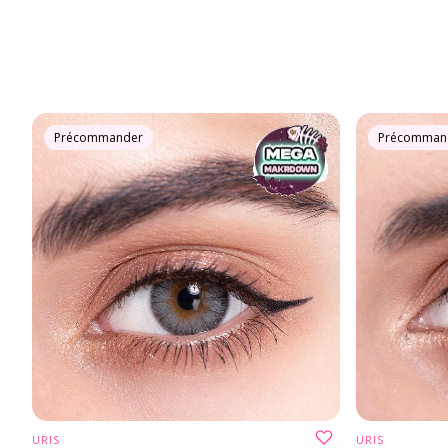
Précommander
Précomman
URIS
URIS
CHOISIR UNE OPTION
CH