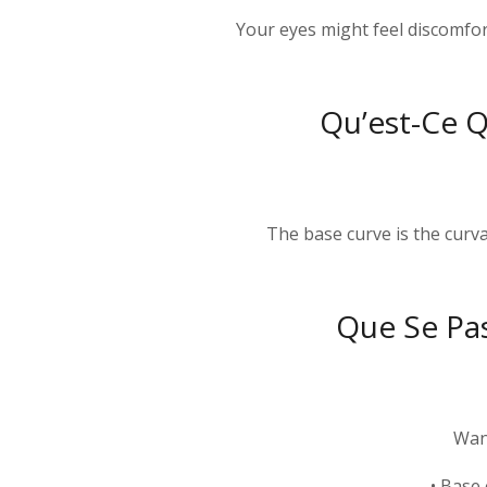
Your eyes might feel discomfor
Qu’est-Ce 
The base curve is the curv
Que Se Pas
Want
• Base 