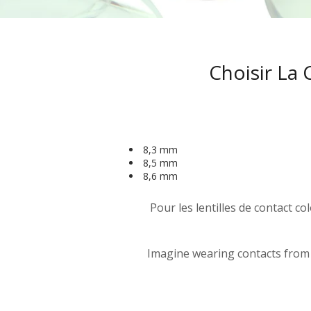
Lentilles colo
Lentilles de c
Choisir La 
Lentilles de c
Par diamètre 
Par courbure 
8,3 mm
8,5 mm
8,6 mm
Pour les lentilles de contact c
Imagine wearing contacts from t