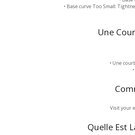
• Base curve Too Small: Tightnes
Une Courb
• Une courb
•
Comm
Visit your
Quelle Est 