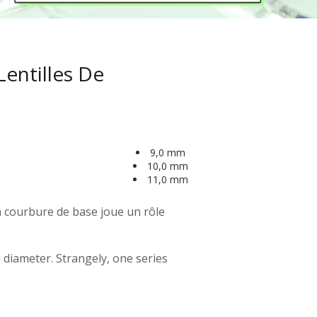
V
ron
Perruques haut de
m
tes
mm
cule
Lentilles De
m
ou
a
ette
9,0 mm
10,0 mm
nge
11,0 mm
La courbure de base joue un rôle
 diameter. Strangely, one series