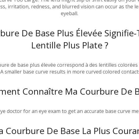
s, irritation, redness, and blurred vision can occur as the 
eyeball.
ure De Base Plus Élevée Signifie-
Lentille Plus Plate ?
ure de base plus élevée correspond à des lentilles colorées 
 A smaller base curve results in more curved colored contact
ent Connaître Ma Courbure De B
 eye doctor for an eye exam to get an accurate base curve m
La Courbure De Base La Plus Coura