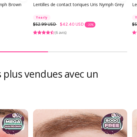
Nymph Brown
Lentilles de contact toriques Uris Nymph Grey
Le
Yearly
Prix
$52.99 USD
$42.40 USD
Pr
$5
- 20%
habituel
ha
(6 avis)
s plus vendues avec un