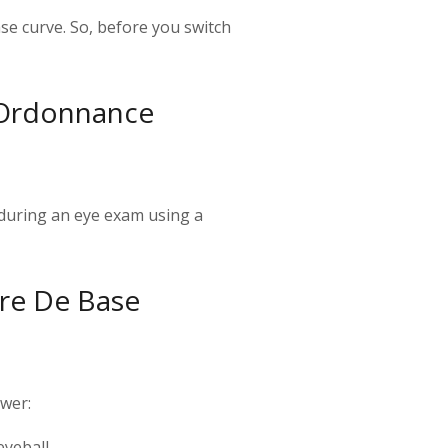
se curve. So, before you switch
 Ordonnance
 during an eye exam using a
ure De Base
swer:
eyeball.