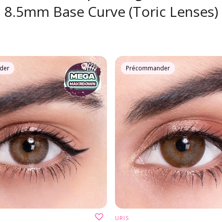
8.5mm Base Curve (Toric Lenses)
der
Précommander
URIS
OISIR UNE OPTION
CHOISIR UNE OPTI