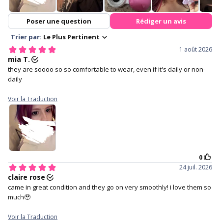
Tri-layer sandwich technology
Free lens case with with every
pair of lenses purchased.
3. Make sure the lens is not
4. Hold your eye open with
inside out and has a perfect
your middle finger on the
bowl shape.
lower lid, and your index finger
holding your upper lid.
4. Staring straight ahead and
5. Close your eyes for a
gently place the lens in the
moment to help the lens
centre of your eye.
settle.