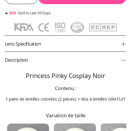
858
🔥
Sold In Last 30 Days
Lens Specification
Cosplay de la princesse Pinky
Product
Description
Black Out
Brand
Princesse Pinky
Princess Pinky Cosplay Noir
Diameter
14,5 mm
Contenu :
Graphic Diameter
14,5 mm
1 paire de lentilles colorées (2 pièces) + étui à lentilles GRATUIT
Base Curve
8,8 mm
Water Content
38 % / 40 %
Variation de taille
Material
Silicone hydrogel