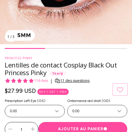
1
/
3
PRINCESS PINKY
Lentilles de contact Cosplay Black Out
Princess Pinky
Yearly
Prix
$27.99 USD
BUY 1 GET 1 FREE
habituel
Prescription Left Eye (OS)
Ordonnance œil droit (OD)
0.00
0.00
AJOUTER AU PANIER
🎃