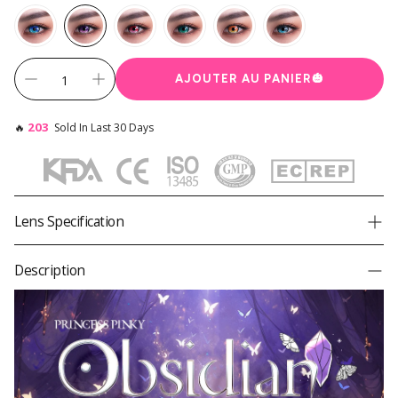
AJOUTER AU PANIER
🎃
203
🔥
Sold In Last 30 Days
Lens Specification
Product
Princesse Pinky Obsidian Violet
Description
Brand
Princesse Pinky
Diameter
14,5 mm
Graphic Diameter
-
Base Curve
8,8 mm