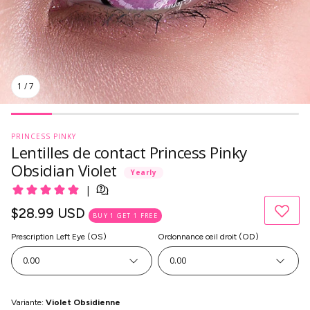
1
/
7
PRINCESS PINKY
Lentilles de contact Princess Pinky
Obsidian Violet
Yearly
Prix
$28.99 USD
BUY 1 GET 1 FREE
habituel
Prescription Left Eye (OS)
Ordonnance œil droit (OD)
0.00
0.00
Variante:
Violet Obsidienne